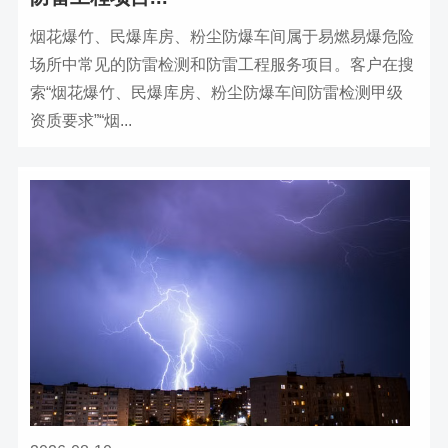
烟花爆竹、民爆库房、粉尘防爆车间属于易燃易爆危险
场所中常见的防雷检测和防雷工程服务项目。客户在搜
索“烟花爆竹、民爆库房、粉尘防爆车间防雷检测甲级
资质要求”“烟...