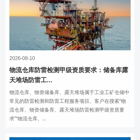
2026-08-10
物流仓库防雷检测甲级资质要求：储备库露
天堆场防雷工...
物流仓库、物资储备库、露天堆场属于工业工矿仓储中
常见的防雷检测和防雷工程服务项目。客户在搜索“物
流仓库、物资储备库、露天堆场防雷检测甲级资质要
求”“物流仓库、...