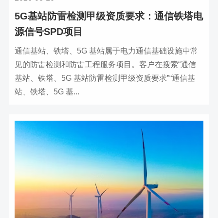
5G基站防雷检测甲级资质要求：通信铁塔电
源信号SPD项目
通信基站、铁塔、5G 基站属于电力通信基础设施中常
见的防雷检测和防雷工程服务项目。客户在搜索“通信
基站、铁塔、5G 基站防雷检测甲级资质要求”“通信基
站、铁塔、5G 基...