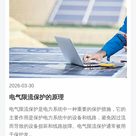
2026-03-30
电气限流保护的原理
电气限流保护是电力系统中一种重要的保护措施，它的
主要作用是保护电力系统中的设备和线路，避免因过流
而导致的设备损坏和线路故障。电气限流保护通常被用
于保护发...