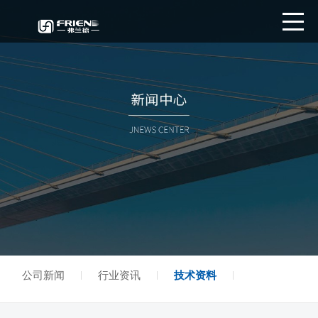
公司新闻
行业资讯
技术资料