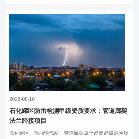
2026-08-10
石化罐区防雷检测甲级资质要求：管道廊架
法兰跨接项目
石化罐区、输油输气站、管道廊架属于易燃易爆危险场