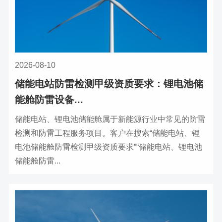
2026-08-10
储能电站防雷检测甲级资质要求：锂电池储
能舱防雷设备...
储能电站、锂电池储能舱属于新能源行业中常见的防雷
检测和防雷工程服务项目。客户在搜索“储能电站、锂
电池储能舱防雷检测甲级资质要求”“储能电站、锂电池
储能舱防雷...