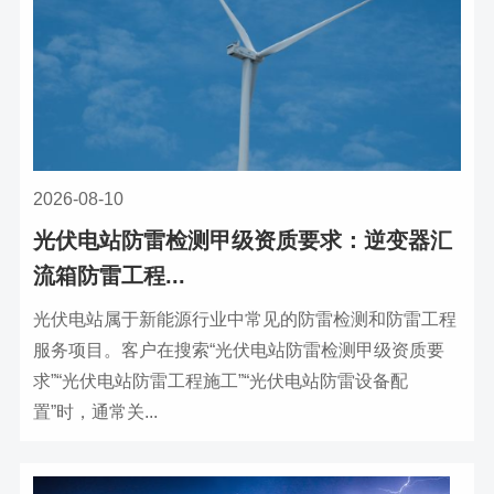
2026-08-10
光伏电站防雷检测甲级资质要求：逆变器汇
流箱防雷工程...
光伏电站属于新能源行业中常见的防雷检测和防雷工程
服务项目。客户在搜索“光伏电站防雷检测甲级资质要
求”“光伏电站防雷工程施工”“光伏电站防雷设备配
置”时，通常关...