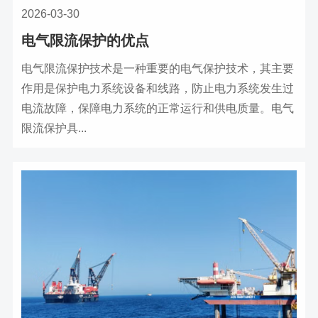
2026-03-30
电气限流保护的优点
电气限流保护技术是一种重要的电气保护技术，其主要
作用是保护电力系统设备和线路，防止电力系统发生过
电流故障，保障电力系统的正常运行和供电质量。电气
限流保护具...