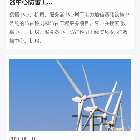
器中心防雷工...
数据中心、机房、服务器中心属于电力通信基础设施中
常见的防雷检测和防雷工程服务项目。客户在搜索“数
据中心、机房、服务器中心防雷检测甲级资质要求”“数
据中心、机房、...
2026-08-10