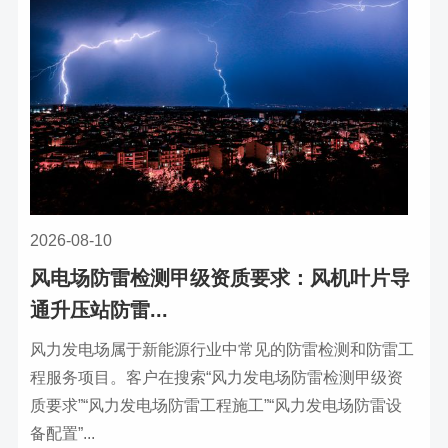
2026-08-10
风电场防雷检测甲级资质要求：风机叶片导
通升压站防雷...
风力发电场属于新能源行业中常见的防雷检测和防雷工
程服务项目。客户在搜索“风力发电场防雷检测甲级资
质要求”“风力发电场防雷工程施工”“风力发电场防雷设
备配置”...