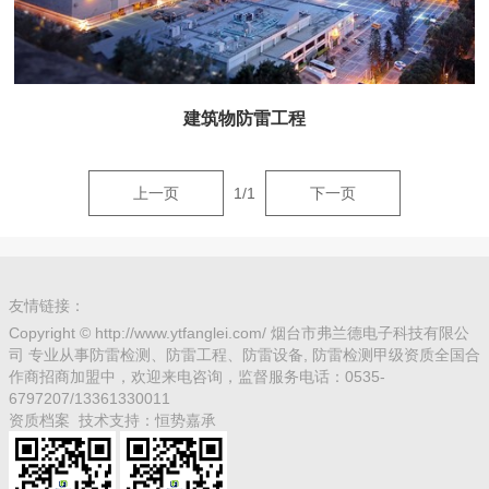
建筑物防雷工程
上一页
1
/
1
下一页
建筑物防雷工程
查看更多+
友情链接：
Copyright © http://www.ytfanglei.com/ 烟台市弗兰德电子科技有限公
司 专业从事防雷检测、防雷工程、防雷设备, 防雷检测甲级资质全国合
作商招商加盟中，欢迎来电咨询，监督服务电话：0535-
6797207/13361330011
资质档案
技术支持：
恒势嘉承