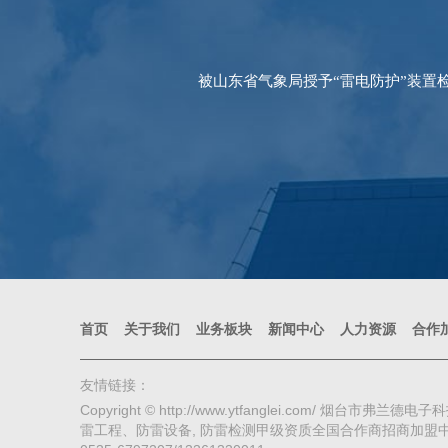
被山东省气象局授予“雷电防护”装置检
首页
关于我们
业务板块
新闻中心
人力资源
合作
友情链接：
Copyright © http://www.ytfanglei.com/ 烟
雷工程、防雷设备, 防雷检测甲级资质全国合作商招商加盟