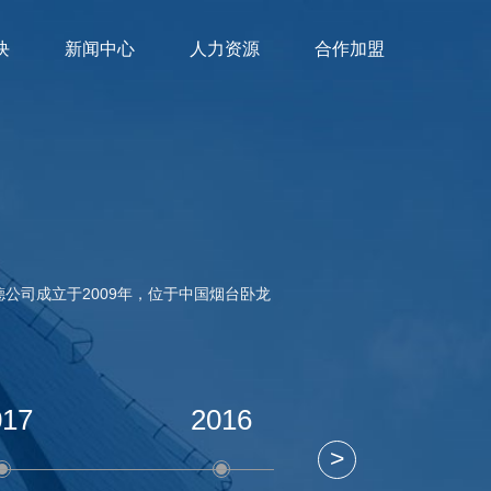
块
新闻中心
人力资源
合作加盟
公司成立于2009年，位于中国烟台卧龙
017
2016
2015
>