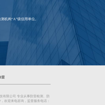
测机构“A”级信用单位。
加盟
台市弗兰德电子科技有限公司 专业从事防雷检测、防
中，欢迎来电咨询，监督服务电话：